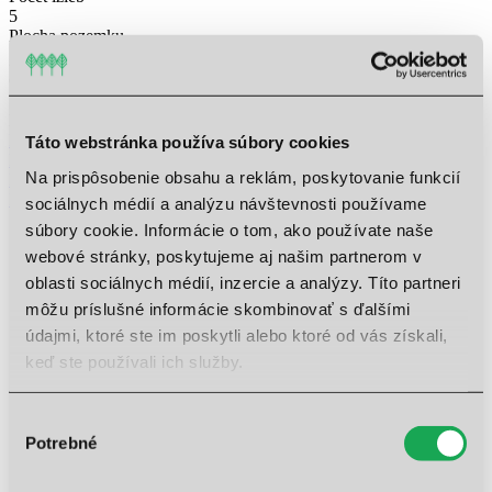
5
Plocha pozemku
2
217 m
Cena s dph
Stav
Predaný
Mám záujem o tento dom
Táto webstránka používa súbory cookies
Možnosti financovania
Stiahnuť pdf
Na prispôsobenie obsahu a reklám, poskytovanie funkcií
Prízemie
Poschodie
sociálnych médií a analýzu návštevnosti používame
súbory cookie. Informácie o tom, ako používate naše
webové stránky, poskytujeme aj našim partnerom v
Chodba
6,15 m²
oblasti sociálnych médií, inzercie a analýzy. Títo partneri
Kúpeľňa
4,59 m²
môžu príslušné informácie skombinovať s ďalšími
Pracovňa
8,02 m²
údajmi, ktoré ste im poskytli alebo ktoré od vás získali,
Technická miestnosť
2,55 m²
keď ste používali ich služby.
Sklad
2,75 m²
Kuchyňa
8,64 m²
Výber
Obývacia izba
25,08 m²
Potrebné
Terasa
12,95 m²
súhlasu