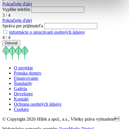
Pokračujte ďalej
Vyplňte telefón
3 / 4
Pokračujte ďalej
Správa pre prijímateľa
informácie o spracúvaní osobných údajov
4 / 4
Odoslať
O projekte
Ponuka domov
Financovanie
Štandardy
Galéria
Developer
Kontakt
Ochrana osobných údajov
Cookies
© Copyright 2026 Hílek a spol., a.s., Všetky práva vyhradené
Webstránku vytvorila agentúra
ZoneMedia Digital