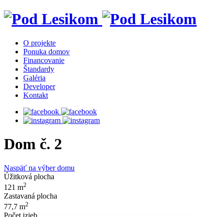
O projekte
Ponuka domov
Financovanie
Štandardy
Galéria
Developer
Kontakt
Dom č. 2
Naspäť na výber domu
Úžitková plocha
2
121 m
Zastavaná plocha
2
77,7 m
Počet izieb